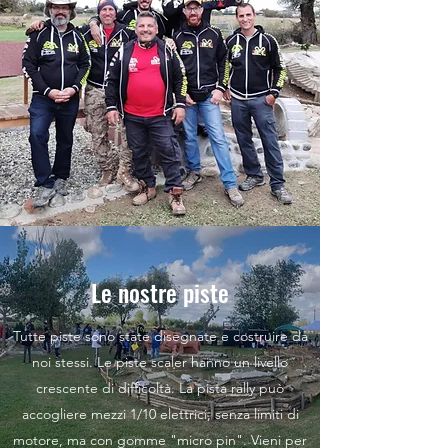
Le nostre piste
Tutte piste sono state disegnate e costruire da
noi stessi. Le piste scaler hanno un livello
crescente di difficoltà. La pista rally può
accogliere mezzi 1/10 elettrici, senza limiti di
motore, ma con gomme "micro pin". Vieni per