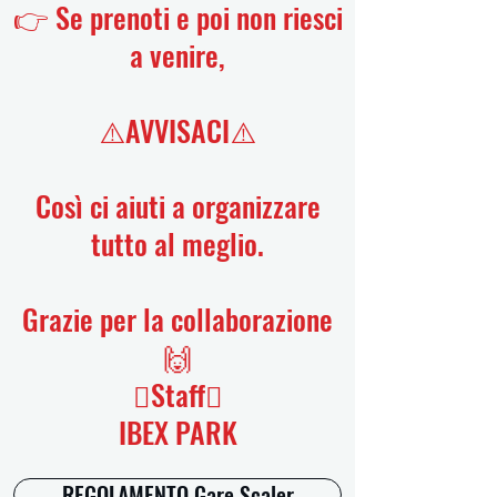
👉 Se prenoti e poi non riesci
a venire,
⚠️AVVISACI⚠️
Così ci aiuti a organizzare
tutto al meglio.
Grazie per la collaborazione
🙌
🫟Staff🫟
IBEX PARK
REGOLAMENTO Gare Scaler