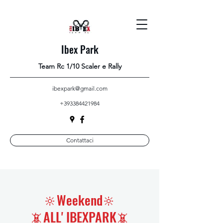
Ibex Park
Team Rc 1/10 Scaler e Rally
ibexpark@gmail.com
+393384421984
Contattaci
🔆Weekend🔆
📵ALL' IBEXPARK📵